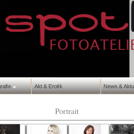
afie
Akt & Erotik
News & Aktuell
Portrait