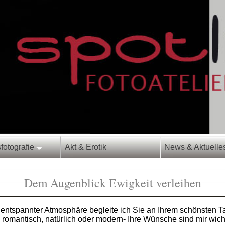
sfotografie
Akt & Erotik
News & Aktuell
Dem Augenblick Ewigkeit verleihen
n entspannter Atmosphäre begleite ich Sie an Ihrem schönsten 
 romantisch, natürlich oder modern- Ihre Wünsche sind mir wic